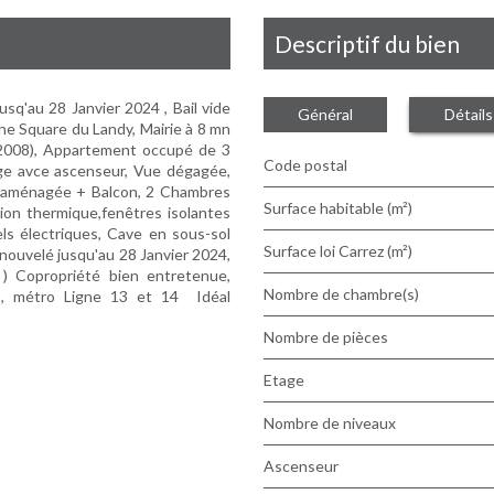
descriptif du bien
sq'au 28 Janvier 2024 , Bail vide
Général
Détails
he Square du Landy, Mairie à 8 mn
 2008), Appartement occupé de 3
Code postal
ge avce ascenseur, Vue dégagée,
ne aménagée + Balcon, 2 Chambres
Surface habitable (m²)
tion thermique,fenêtres isolantes
ls électriques, Cave en sous-sol
Surface loi Carrez (m²)
nouvelé jusqu'au 28 Janvier 2024,
) Copropriété bien entretenue,
Nombre de chambre(s)
s, métro Ligne 13 et 14 Idéal
Nombre de pièces
Etage
Nombre de niveaux
Ascenseur