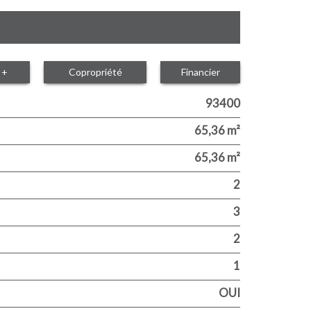
 +
Copropriété
Financier
93400
65,36 m²
65,36 m²
2
3
2
1
OUI