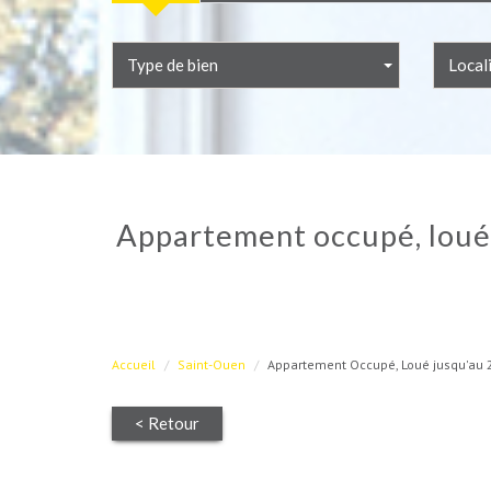
Type de bien
Local
appartement occupé, loué jusqu'au 28 janvier 2021 - 3 pièces + balcon + parking - saint-
Accueil
Saint-Ouen
Appartement Occupé, Loué jusqu'au 28
< Retour