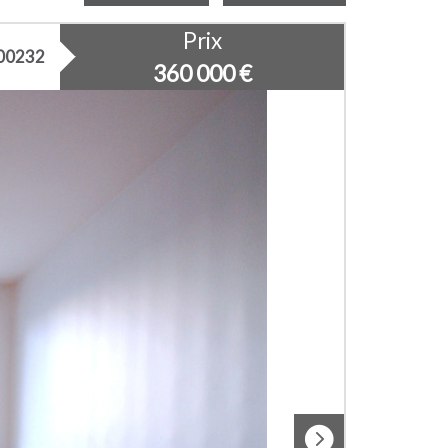
Prix
00232
360 000
€