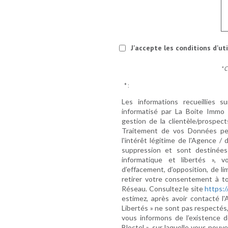
J'accepte les conditions d'ut
* 
* :
Les informations recueillies s
informatisé par La Boite Immo 
gestion de la clientèle/prospe
Traitement de vos Données per
l'intérêt légitime de l'Agence 
suppression et sont destinée
informatique et libertés », v
d’effacement, d’opposition, de l
retirer votre consentement à t
Réseau. Consultez le site
https://
estimez, après avoir contacté l
Libertés » ne sont pas respectés
vous informons de l’existence d
Bloctel », sur laquelle vous pouve