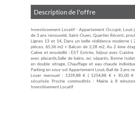
description de l'offre
Investissement Locatif - Appartement Occupé, Loué ju
de 3 ans renouvelé, Saint-Ouen, Quartier Récent, proc
Lignes 13 et 14, Dans un belle rédidence moderne (
pièces, 65,36 m2 + Balcon de 2,28 m2, Au 2 ème éta
Calme et ensoleillé : EST Entrée, Séjour avec Cuisi
avec placards,Salle de bains, wc séparés, Bonne Isola
en double vitrage, Chauffage et eau chaude individue
Parking en sous-sol Appartement Loué, Bail de 3 ans re
Loyer mensuel : 1339,88 € ( 1254,88 € + 85,00 € 
sécurisée Proche commodités : Mairie à 8 minute
Investiisement Locatif