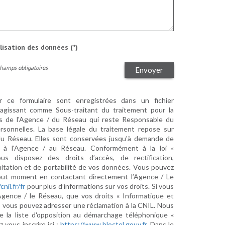
ilisation des données (*)
Champs obligatoires
Envoyer
ur ce formulaire sont enregistrées dans un fichier
agissant comme Sous-traitant du traitement pour la
cts de l'Agence / du Réseau qui reste Responsable du
sonnelles. La base légale du traitement repose sur
/ du Réseau. Elles sont conservées jusqu'à demande de
s à l'Agence / au Réseau. Conformément à la loi «
ous disposez des droits d’accès, de rectification,
imitation et de portabilité de vos données. Vous pouvez
out moment en contactant directement l’Agence / Le
cnil.fr/fr
pour plus d’informations sur vos droits. Si vous
'Agence / le Réseau, que vos droits « Informatique et
, vous pouvez adresser une réclamation à la CNIL. Nous
e la liste d'opposition au démarchage téléphonique «
z vous inscrire ici :
https://www.bloctel.gouv.fr
. Dans le