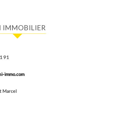
HI IMMOBILIER
1 91
hi-immo.com
t Marcel