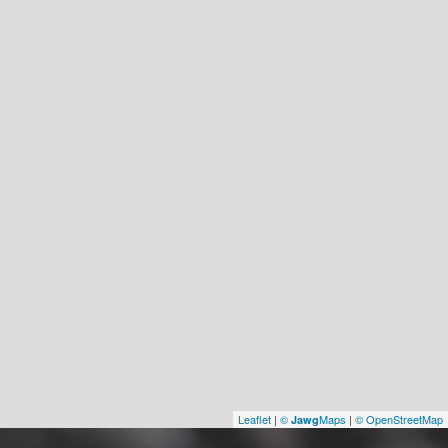
Leaflet
|
©
Maps
|
© OpenStreetMap
Jawg