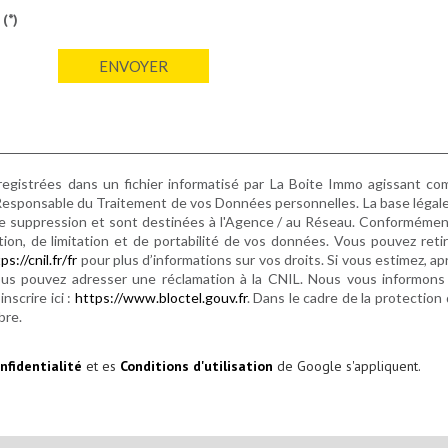
(*)
ENVOYER
nregistrées dans un fichier informatisé par La Boite Immo agissant c
Responsable du Traitement de vos Données personnelles. La base légale 
 suppression et sont destinées à l'Agence / au Réseau. Conformément à 
osition, de limitation et de portabilité de vos données. Vous pouvez 
ps://cnil.fr/fr
pour plus d’informations sur vos droits. Si vous estimez, ap
ous pouvez adresser une réclamation à la CNIL. Nous vous informons d
nscrire ici :
https://www.bloctel.gouv.fr
. Dans le cadre de la protectio
bre.
nfidentialité
et es
Conditions d'utilisation
de Google s'appliquent.