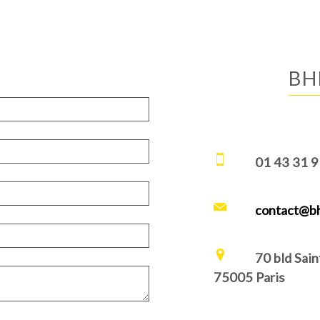
B
01 43 31 9
contact@b
70 bld Sain
75005 Paris